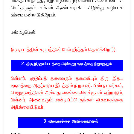
பாதையில் நடந்து, மறுவாழ்வில் முடிவில்லா மகிமையடையச்
செய்தருளும். எங்கள் ஆண்டவராகிய கிறிஸ்து வழியாக
உம்மை மன்றாடுகிறோம்.
மக்: ஆமென்.
(குரு படத்தின் சுருபத்தின் மேல் தீர்த்தம் தெளிக்கிறார்)
.
2.
திரு
இ
ரு
தயப்படத்தை
(
அல்லது
)
சுருபத்தை
நிறுவுதலும்
.
பின்னர்
, குடும்பத் தலைவரும் தலைவியும் திரு இதய
உருவத்தை அதற்குரிய இடத்தில் நிறுவுவர். பின்பு, மலர்கள்,
மெழுகுவத்திகள் அல்லது வண்ண விளக்குகள் ஏற்றபடும்,
பின்னர், அனைவரும் மண்டியிட்டு தங்கள் விசுவாசத்தை
அறிக்கையிடுவர்
.
3
விசுவாசத்தை அறிக்கையிடுதல்