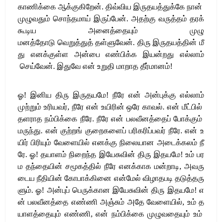
காணிக்கை
ஆக்குகிறேன்
.
திவ்விய
இருதயத்துக்கே
நான்
முழுவதும்
சொந்தமாய்
இருப்பேன்
.
அதற்கு
வருத்தம்
தரக்
கூடிய
அனைத்தையும்
முழு
மனத்தோடு
வெறுத்துத்
தள்ளுவேன்
.
திரு
இருதயத்தின்
மீ
து
எனக்குள்ள
அன்பை
எண்பிக்க
இயன்ற
து எல்லாம்
செய்வேன்
.
இதுவே
என்
உறுதி
மாறாத
தீர்மானம்
!
ஓ
!
இனிய
திரு
இருதயமே
!
நீரே
என்
அன்புக்கு எல்லாம்
முற்றும்
உரியவர்
,
நீரே
என்
உயிரின்
ஒரே
காவல்
.
என்
மீட்பில்
தளராத
நம்பிக்கை
நீரே
.
நீரே
என்
பலவீனத்தைப்
போக்கும்
மருந்து
.
என்
குற்றங்
குறைகளைப்
பரிகரிப்பவர்
நீரே
.
என்
உ
யிர்
பிரியும்
வேளையில்
எனக்கு
நிலையான
அடைக்கலம்
நீ
ரே
.
ஓ
!
தயாளம்
நிறைந்த
இயேசுவின்
திரு
இதயமே
!
உம்
பர
ம
தந்தையின்
சமூகத்தில்
நீரே
எனக்காக
மன்றாடி
,
அவரு
டைய
நீதியின்
கோபாக்கினை
என்மேல்
விழாதபடி
தடுத்தரு
ளும்
.
ஓ
!
அன்புப்
பெருக்கான
இயேசுவின்
திரு
இதயமே
!
எ
ன்
பலவீனத்தை
எண்ணி
அஞ்சும்
அதே
வேளையில்
,
உம்
த
யாளத்தையும்
எண்ணி
,
என்
நம்பிக்கை
முழுவதையும்
உம்