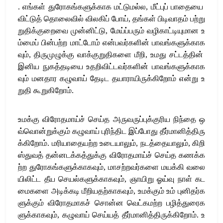
.
எங்கள்
துரோகங்களுக்காக
மட்டுமல்ல
,
மீட்புப்
பாதையை
விட்டுத்
தொலைவில்
விலகிப்
போய்
,
தங்கள்
பிடிவாதம்
பற்று
றுதிக்குறைவை
முன்னிட்டு
,
மேய்ப்பரும்
வழிகாட்டியுமான
உ
ம்மைப்
பின்பற்ற
மாட்டோம்
என்பவர்களின்
பாவங்களுக்காக
வும்
,
திருமுழுக்கு
வாக்குறுதிகளை
மீறி
,
உமது
சட்டத்தின்
இனிய
நுகத்தடியை
உதறிவிட்டவர்களின்
பாவங்களுக்காக
வும்
மனதார
கழுவாய்
தேடிட
தயாராயிருக்கிறோம்
என்று
உ
றுதி
கூறுகிறோம்
.
உமக்கு
விரோதமாய்ச்
செய்த
அருவருப்புக்குரிய
நிந்தை
ஒ
வ்வொன்றுக்கும்
கழுவாய்
புரிந்திட
இப்போது
தீர்மானித்திரு
க்கிறோம்
.
மரியாதையற்ற
உடையாலும்
,
நடத்தையாலும்
,
கிறி
ஸ்துவத்
தன்னடக்கத்துக்கு
விரோதமாய்ச்
செய்த
கணக்க
ற்ற
துரோகங்களுக்காகவும்
,
மாசற்றவர்களை
மயக்கி
வலை
யிலிட்ட
தீய
செயல்களுக்காகவும்
,
ஞாயிறு
ஓய்வு
நாள்
கட
மைகளை
அடிக்கடி
மீறியதற்காகவும்
,
உமக்கும்
உம்
புனிதர்க
ளுக்கும்
விரோதமாகச்
சொன்ன
வெட்கமற்ற
பழித்துரைக
ளுக்காகவும்
,
கழுவாய்
செய்யத்
தீர்மானித்திருக்கிறோம்
.
உ