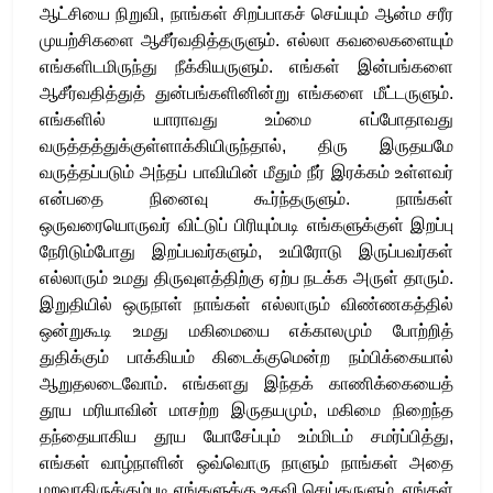
ஆட்சியை நிறுவி, நாங்கள் சிறப்பாகச் செய்யும் ஆன்ம சரீர
முயற்சிகளை ஆசீர்வதித்தருளும். எல்லா கவலைகளையும்
எங்களிடமிருந்து நீக்கியருளும். எங்கள் இன்பங்களை
ஆசீர்வதித்துத் துன்பங்களினின்று எங்களை மீட்டருளும்.
எங்களில் யாராவது உம்மை எப்போதாவது
வருத்தத்துக்குள்ளாக்கியிருந்தால், திரு இருதயமே
வருத்தப்படும் அந்தப் பாவியின் மீதும் நீர் இரக்கம் உள்ளவர்
என்பதை நினைவு கூர்ந்தருளும். நாங்கள்
ஒருவரையொருவர் விட்டுப் பிரியும்படி எங்களுக்குள் இறப்பு
நேரிடும்போது இறப்பவர்களும், உயிரோடு இருப்பவர்கள்
எல்லாரும் உமது திருவுளத்திற்கு ஏற்ப நடக்க அருள் தாரும்.
இறுதியில் ஒருநாள் நாங்கள் எல்லாரும் விண்ணகத்தில்
ஒன்றுகூடி உமது மகிமையை எக்காலமும் போற்றித்
துதிக்கும் பாக்கியம் கிடைக்குமென்ற நம்பிக்கையால்
ஆறுதலடைவோம். எங்களது இந்தக் காணிக்கையைத்
தூய மரியாவின் மாசற்ற இருதயமும், மகிமை நிறைந்த
தந்தையாகிய தூய யோசேப்பும் உம்மிடம் சமர்ப்பித்து,
எங்கள் வாழ்நாளின் ஒவ்வொரு நாளும் நாங்கள் அதை
மறவாதிருக்கும்படி எங்களுக்கு உதவி செய்தருளும். எங்கள்