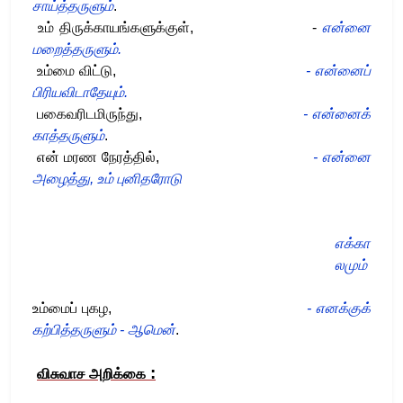
சாய்த்தருளும்
.
உம் திருக்காயங்களுக்குள், -
என்னை
மறைத்தருளும்
.
உம்மை விட்டு,
- என்னைப்
பிரியவிடாதேயும்
.
பகைவரிடமிருந்து,
- என்னைக்
காத்தருளும்
.
என் மரண நேரத்தில்,
- என்னை
அழைத்து
,
உம் புனிதரோடு
எக்கா
லமும்
உம்மைப் புகழ,
- எனக்குக்
கற்பித்தருளும்
-
ஆமென்
.
:
விசுவாச அறிக்கை