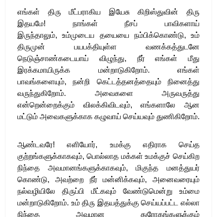
எங்கள் திரு மீட்பராகிய இயேசு கிறிஸ்துவின் திரு
இதயமே
!
நாங்கள் நீசப் பாவிகளாய்
இருந்தாலும்
,
உம்முடைய தயையை நம்பிக்கொண்டு
,
உம்
திருமுன் பயபக்தியுள்ள வணக்கத்துடனே
நெடுஞ்சாண்கடையாய் விழுந்து
,
நீர் எங்கள் மீது
இரக்கமாயிருக்க மன்றாடுகிறோம்
.
எங்கள்
பாவங்களையும்
, நன்றி கெட்டத்தனத்தையும் நினைத்து
வருந்துகிறோம்
.
அவைகளை அருவருத்து
என்றென்றைக்கும் விலக்கிவிடவும்
,
எங்களாலே ஆன
மட்டும் அவைகளுக்காக கழுவாய்
செய்யவும் துணிகிறோம்
.
ஆண்டவரே
!
எளியோர்
, உமக்கு எதிராக செய்த
குற்றங்களுக்காகவும்
,
பொல்லாத மக்கள் உமக்குச் செய்கிற
நிந்தை அவமானங்களுக்காகவும்
, மிகுந்த மனத்துயர்
கொண்டு
,
அவற்றை நீர் மன்னிக்கவும்
,
அனைவரையும்
நல்வழியிலே திருப்பி மீட்கவும் வேண்டுமென்று உம்மை
மன்றாடுகிறோம்
.
உம் திரு இதயத்துக்கு செய்யப்பட்ட எல்லா
நிந்தை அவமான துரோகங்களுக்கும்