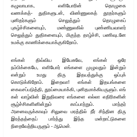
கழுவாயாக
, எளியோரின் தொழுகை
வணக்கத்- துதிகளுடன், விண்ணுலகத் தூதர்களும்
புனிதர்களும் செலுத்தும் தொழுகைப்
புகழ்ச்சிகளையும்
,
மண்ணுலகில் புண்ணியவாளர்
செலுத்தும் துதிகளையும்
, மிகுந்த தாழ்ச்சி
,
பணிவுடனே
உமக்கு காணிக்கையாக்குகிறோம்
.
எங்கள் திவ்விய இயேசுவே
,
எங்கள் ஒரே
நம்பிக்கையே
,
எளியோர் எங்களை முழுவதும் இன்றும்
என்றும் உமது திரு இதயத்துக்கு ஒப்புக்
கொடுக்கிறோம்
.
இறைவா
!
எங்கள் இதயங்களை
கைவசப்படுத்தி
,
தூய்மையாக்கி
,
புனிதமாக்கியருளும்
.
எங்
கள் வாழ்வின் இறுதிவரை எங்களை எல்லா எதிரிகளின்
சூழ்ச்சிகளினின்றும் காப்பாற்றும்
. மாந்தர்
அனைவருக்காவும் சிலுவை மரத்தில் நீர் சிந்தின திரு
இரத்தத்தைப் பார்த்து இந்த மன்றாட்டுகளை
நிறைவேற்றியருளும்
-
ஆமென்
.