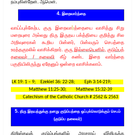
நம்புகின்றேன்.
ஆமென்.
4இறைவாத்தையும் குருவின் அறிவுரையும்
4.
இறைவார்த்தை
வாய்ப்புக்கேற்ப
, குரு இறைவா
ர்
த்தையை வாசித்து
சிறு
மறையுரை அல்லது திரு இருதய பக்த்தியை குறித்து சில
அறிவுரைகள் கூறிய பின்னர்
,
பின்வரும் செபத்தை
உரத்தகுரலில் வாசிக்கிறார்
.
குரு இல்லையெனில்
,
குடும்பத்
தலைவர்
/
தலைவி
கீழ் கண்ட இறை வார்த்தை
பகுதியிலிருந்து ஏதேனும் ஒன்றை வாசிக்கலாம்
.
LK 19: 1 – 9; Ezekiel 36: 22-28; Eph 3:14-219;
Matthew 11:25-30; Matthew 15:32-39
Catechism of the Catholic Church # 2562 & 2563
5.
திரு இதயத்துக்கு தனது குடும்பத்தை ஒப்புக்கொடுக்கும் செபம்
(குடும்ப தலைவர்)
கிறிஸ்தவக் குடும்பங்களில் அரசராய் வீற்றிருக்க