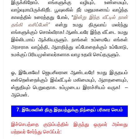
இருக்கிறோம். எங்களுக்கு வழியும், உண்மையும்,
வாழ்வுமாயிருக்கிறீர். பூவுலகில் நீர் மனுமகனாய் வாழ்ந்த
காலத்தில் உரைத்தது போல், “
இன்று இந்த வீட்டில் நான்
தங்கி வசிப்பேன்”
என்று உமது திருவாய் மலர்ந்து
எங்களுக்கும் சொல்வீராக! ஆண்டவரே இந்த வீட்டை உமது
இல்லிடமாய் ஆக்கியருளும். நாங்கள் உம்மையே எங்கள்
அரசராக வாழ்த்தி, ஆராதித்து எப்போதைக்கும் உம்மோடு,
உமக்குப் பிரியமுள்ளவர்களாக வாழ உதவி செய்தருளும்.
ஓ, இயேசுவே! ஜெயசீலரான ஆண்டவரே! உமது இருதயம்
என்றென்றைக்கும் இவ்வீட்டில் மகிமையும், ஆராதனையும்,
ஸ்துதியும் பெறுவதாக. உம்முடைய இராச்சியம் வருக! –
ஆமென்.
7.
இயேசுவின் திரு இதயத்துக்கு நிந்தைப் பரிகார
செபம்
இச்செபத்தை
குடும்பத்தில் இருந்து ஒருவர் அல்லது
மற்றவர் சேர்ந்து செபிப்பர்: