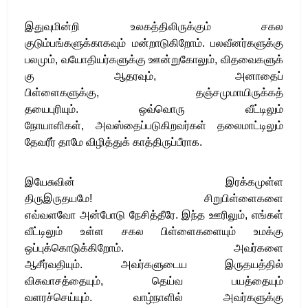
இதுவுமின்றி உலகத்திலிருக்கும் சகல
குடும்பங்களுக்காகவும் மன்றாடுகிறோம்
.
பலவீனர்களுக்கு
பலமும்
,
வயோதியர்களுக்கு ஊன்றுகோலும்
,
விதவைகளுக்
கு ஆதரவும்
,
அனாதைப்
பிள்ளைகளுக்கு
,
தஞ்சமுமாயிருக்கத்
தயைபுரியும்
.
ஒவ்வொரு வீட்டிலும்
நோயாளிகள்
, அவஸ்தைப்படுகிறவர்கள் தலைமாட்டிலும்
தேவரீர் தாமே விழித்துக் காத்திருப்பீராக
.
இயேசுவின் இரக்கமுள்ள
திருஇருதயமே
!
சிறுபிள்ளைகளை
எவ்வளவோ
அன்போடு நேசித்தீரே
.
இந்த ஊரிலும்
, எங்கள்
வீட்டிலும் உள்ள சகல பிள்ளைகளையும் உமக்கு
ஒப்புக்கொடுக்கிறோம்
.
அவர்களை
ஆசீர்வதியும்
.
அவர்களுடைய இருதயத்தில்
விசுவாசத்தையும்
,
தெய்வ பயத்தையும்
வளரச்செய்யும்
.
வாழ்நாளில் அவர்களுக்கு