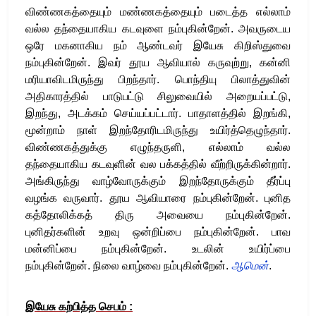
விண்ணகத்தையும் மண்ணகத்தையும் படைத்த எல்லாம்
வல்ல தந்தையாகிய கடவுளை நம்புகின்றேன். அவருடைய
ஒரே மகனாகிய நம் ஆண்டவர் இயேசு கிறிஸ்துவை
நம்புகின்றேன். இவர் தூய ஆவியால் கருவுற்று, கன்னி
மரியாவிடமிருந்து பிறந்தார். பொந்தியு பிலாத்துவின்
அதிகாரத்தில் பாடுபட்டு சிலுவையில் அறையப்பட்டு,
இறந்து, அடக்கம் செய்யப்பட்டார். பாதாளத்தில் இறங்கி,
மூன்றாம் நாள் இறந்தோரிடமிருந்து உயிர்த்தெழுந்தார்.
விண்ணகத்துக்கு எழுந்தருளி, எல்லாம் வல்ல
தந்தையாகிய கடவுளின் வல பக்கத்தில் வீற்றிருக்கின்றார்.
அங்கிருந்து வாழ்வோருக்கும் இறந்தோருக்கும் தீர்ப்பு
வழங்க வருவார். தூய ஆவியாரை நம்புகின்றேன். புனித
கத்தோலிக்கத் திரு அவையை நம்புகின்றேன்.
புனிதர்களின் உறவு ஒன்றிப்பை நம்புகின்றேன். பாவ
மன்னிப்பை நம்புகின்றேன். உடலின் உயிர்ப்பை
நம்புகின்றேன். நிலை வாழ்வை நம்புகின்றேன்
.
ஆமென்
.
இயேசு கற்பித்த செபம் :