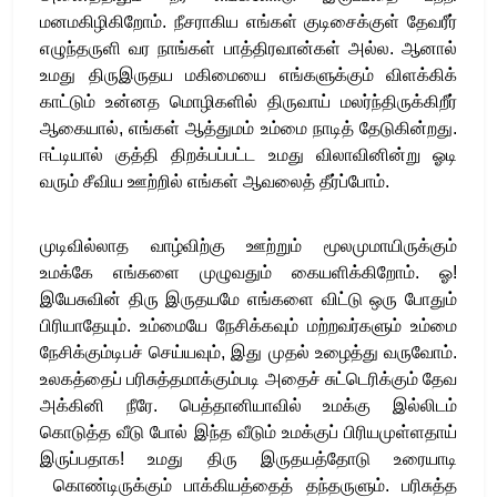
மனமகிழிகிறோம். நீசராகிய எங்கள் குடிசைக்குள் தேவரீர்
எழுந்தருளி வர நாங்கள் பாத்திரவான்கள் அல்ல. ஆனால்
உமது திருஇருதய மகிமையை எங்களுக்கும் விளக்கிக்
காட்டும் உன்னத மொழிகளில் திருவாய் மலர்ந்திருக்கிறீர்
ஆகையால், எங்கள் ஆத்துமம் உம்மை நாடித் தேடுகின்றது.
ஈட்டியால் குத்தி திறக்பப்பட்ட உமது விலாவினின்று ஓடி
வரும் சீவிய ஊற்றில் எங்கள் ஆவலைத் தீர்ப்போம்.
முடிவில்லாத வாழ்விற்கு ஊற்றும் மூலமுமாயிருக்கும்
உமக்கே எங்களை முழுவதும் கையளிக்கிறோம். ஓ!
இயேசுவின் திரு இருதயமே எங்களை விட்டு ஒரு போதும்
பிரியாதேயும். உம்மையே நேசிக்கவும் மற்றவர்களும் உம்மை
நேசிக்கும்டிபச் செய்யவும், இது முதல் உழைத்து வருவோம்.
உலகத்தைப் பரிசுத்தமாக்கும்படி அதைச் சுட்டெரிக்கும் தேவ
அக்கினி நீரே. பெத்தானியாவில் உமக்கு இல்லிடம்
கொடுத்த வீடு போல் இந்த வீடும் உமக்குப் பிரியமுள்ளதாய்
இருப்பதாக! உமது திரு இருதயத்தோடு உரையாடி
கொண்டிருக்கும் பாக்கியத்தைத் தந்தருளும். பரிசுத்த