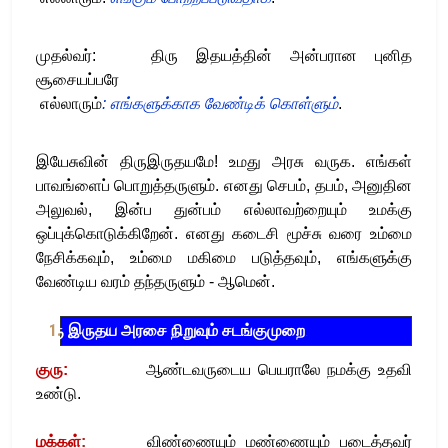
முதல்வர்
:
திரு இதயத்தின் அன்பரான புனித
சூசையப்பரே
எல்லாரும்
:
எங்களுக்காக வேண்டிக் கொள்ளும்
.
இயேசுவின் திருஇருதயமே
!
உமது
அரசு வருக
.
எங்கள்
பாவங்ளைப் பொறுத்தருளும்
.
எனது செபம்
,
தபம்
,
அனுதின
அலுவல்
,
இன்ப துன்பம் எல்லாவற்றையும் உமக்கு
ஒப்புக்கொடுக்கிறேன்
.
எனது கடைசி மூச்சு வரை உம்மை
நேசிக்கவும்,
உம்மை மகிமை படுத்தவும், எங்களுக்கு
வேண்டிய வரம் தந்தருளும்
-
ஆமென்
.
திரு இருதய அரசை நிறுவும் சடங்குமுறை
.
குரு
:
ஆண்டவருடைய பெயராலே நமக்கு உதவி
உண்டு
.
மக்கள்
:
விண்ணையும் மண்ணையும் படைத்தவர்