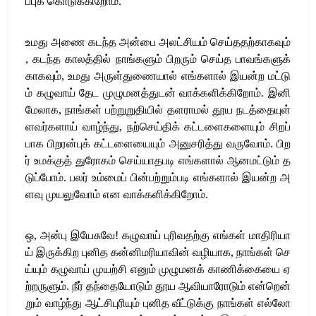
ப்புக்
கொடுக்கிறோம்
.
உமது
அணை
கடந்த
அன்பை
அலட்சியம்
செய்ததற்காகவும்
,
கடந்த
காலத்தில்
நாங்களும்
பிறரும்
செய்த
பாவங்களுக்
காகவும்
,
உமது
அருள்துணையால்
எங்களால்
இயன்ற
மட்டு
ம்
கழுவாய்
தேட
முழுமனத்துடன்
வாக்களிக்கிறோம்
.
இனி
மேலாக
,
நாங்கள்
பற்றுறுதியில்
தளராமல்
தூய
நடத்தையுள்
ளவர்களாய்
வாழ்ந்து
,
நற்செய்திக்
கட்டளைகளையும்
சிறப்
பாக
பிறரன்புக்
கட்டளையையும்
அனுசரித்து
வருவோம்
.
பிற
ர்
உமக்குத்
துரோகம்
செய்யாதபடி
எங்களால்
ஆனமட்டும்
த
டுப்போம்
.
பலர்
உம்மைப்
பின்பற்றும்படி
எங்களால்
இயன்ற
அ
ளவு
முயலுவோம்
என
வாக்களிக்கிறோம்
.
ஒ
,
அன்பு
இயேசுவே
!
கழுவாய்
புரிவதற்கு
எங்கள்
மாதிரியா
ய்
இருக்கிற
புனித
கன்னிமரியாவின்
வழியாக
,
நாங்கள்
செ
ய்யும்
கழுவாய்
முயற்சி
எனும்
முழுமனக்
காணிக்கையை
ஏ
ற்றருளும்
.
நீர்
தந்தையோடும்
தூய
ஆவியாரோடும்
என்றென்
றும்
வாழ்ந்து
ஆட்சிபுரியும்
புனித
வீட்டுக்கு
நாங்கள்
எல்லோ