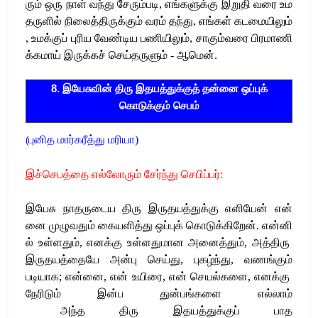
ரும்
ஒரு
நாள்
வந்து
சேரும்படி
,
எங்களுக்கு
இறுதி
வரை
உம
தருளில்
நிலைத்திருக்கும்
வரம்
தந்து
,
எங்கள்
கடமையிலும்
,
உமக்குப்
புரிய
வேண்டிய
பணியிலும்
,
சாகும்வரை
பிரமாணி
க்கமாய்
இருக்கச்
செய்தருளும்
-
ஆமென்
.
8. இயேசுவின் திரு இதயத்துக்குத் தன்னை ஒப்புக்
கொடுக்கும் செபம்
புனித
மார்கரீத்து
மரியா
)
(
இச்செபத்தை
எல்லோரும்
சேர்ந்து
செபிப்பர்
:
இயேசு
நாதருடைய
திரு
இருதயத்துக்கு
எளியேன்
என்
னை
முழுவதும்
கையளித்து
ஒப்புக்
கொடுக்கிறேன்
.
என்னி
ல்
உள்ளதும்
,
எனக்கு
உள்ளதுமான
அனைத்தும்
,
அத்திரு
இருதயத்தையே
அன்பு செய்து
,
புகழ்ந்து
,
வணங்கும்
படியாக
;
என்னை
,
என்
உயிரை
,
என்
செயல்களை
,
எனக்கு
நேரிடும்
இன்ப
துன்பங்களை
எல்லாம்
அந்த
திரு
இதயத்துக்குப்
பாத