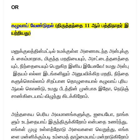
OR
கழுவாய்
வேண்டுதல்
(
திருத்தந்தை
11
ஆம்
பத்திநாதர்
இ
யற்றியது
)
மனுக்குலத்தின்மட்டில்
உமக்குள்ள
அணைகடந்த
அன்புக்கு
க்
கைம்மாறாக
,
மிகுந்த
மறதியையும்
,
அசட்டைத்தனத்தை
யும்
,
நிந்தையையும்
பெறுகிற
இனிய
இயேசுவே
!
உமது
அன்பு
இதயம்
எல்லா
இடங்களிலும்
அனுபவிக்கிற
மறதி
,
நிந்தை
களுக்கொல்லாம்
சிறப்பான
தொழுகையால்
கழுவாய்
புரிய
ஆவல்
கொண்டு
,
உமது
பீடத்தின்
முன்பாக
இதோ
,
நெடுஞ்
சாண்கிடையாய்
விழுந்து
கிடக்கிறோம்
.
அத்தகைய
பெரிய
அவமானங்களுக்கு
,
ஐயையோ
,
நாங்க
ளும்
உடந்தையாய்
இருந்திருக்கிறோம்
என்பதை
உணர்ந்து
,
எங்கள்
முழு
உள்ளத்தோடு
அவைகளை
வெறுத்து
,
எங்க
ளை
மன்னிக்கும்படி
உம்மைத்
தாழ்மையாய்
மன்றாடுகிறோம்