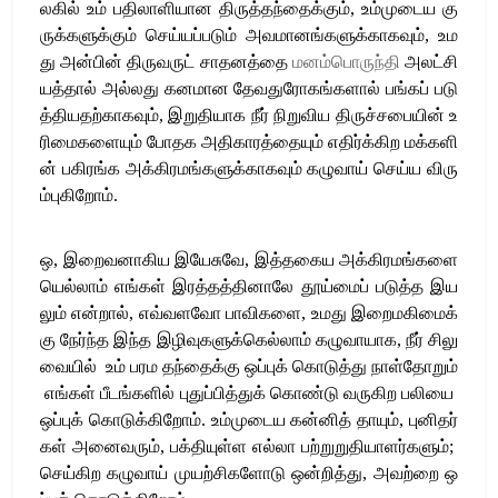
லகில்
உம்
பதிலாளியான
திருத்தந்தைக்கும்
,
உம்முடைய
கு
ருக்களுக்கும்
செய்யப்படும்
அவமானங்களுக்காகவும்
,
உம
து
அன்பின்
திருவருட்
சாதனத்தை
மனம்பொருந்தி
அலட்சி
யத்தால்
அல்லது
கனமான
தேவதுரோகங்களால்
பங்கப்
படு
த்தியதற்காகவும்
,
இறுதியாக
நீர்
நிறுவிய
திருச்சபையின்
உ
ரிமைகளையும்
போதக
அதிகாரத்தையும்
எதிர்க்கிற
மக்களி
ன்
பகிரங்க
அக்கிரமங்களுக்காகவும்
கழுவாய்
செய்ய
விரு
ம்புகிறோம்
.
ஒ
,
இறைவனாகிய
இயேசுவே
,
இத்தகைய
அக்கிரமங்களை
யெல்லாம்
எங்கள்
இரத்தத்தினாலே
தூய்மைப்
படுத்த
இய
லும்
என்றால்
,
எவ்வளவோ
பாவிகளை
,
உமது
இறைமகிமைக்
கு
நேர்ந்த
இந்த
இழிவுகளுக்கெல்லாம்
கழுவாயாக
,
நீர்
சிலு
வையில்
உம்
பரம
தந்தைக்கு
ஒப்புக்
கொடுத்து
நாள்தோறும்
எங்கள்
பீடங்களில்
புதுப்பித்துக்
கொண்டு
வருகிற
பலியை
ஒப்புக்
கொடுக்கிறோம்
.
உம்முடைய
கன்னித்
தாயும்
,
புனிதர்
கள்
அனைவரும்
,
பக்தியுள்ள
எல்லா
பற்றுறுதியாளர்களும்
;
செய்கிற
கழுவாய்
முயற்சிகளோடு
ஒன்றித்து
,
அவற்றை
ஒ