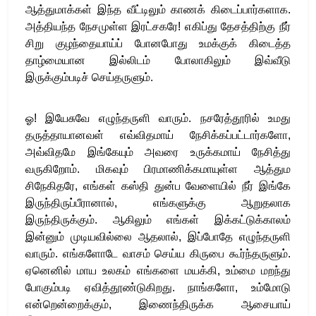
ஆத்துமாக்கள் இந்த வீட்டிலும் காணக் கிடைப்பார்களாக.
அத்தியந்த நேசமுள்ள இரட்சகரே! எகிப்து தேசத்திற்கு நீர்
சிறு குழந்தையாய்ப் போனபோது உமக்குக் கிடைத்த
தாழ்மையான இல்லிடம் போலாகிலும் இவ்வீடு
இருக்கும்படிச் செய்தருளும்.
ஓ! இயேசுவே எழுந்தருளி வாரும். நசரேத்தூரில் உமது
தருத்தாயானவள் எவ்விதமாய் நேசிக்கப்பட்டார்களோ,
அவ்விதமே இங்கேயும் அவரை உருக்கமாய் நேசித்து
வருகிறோம். மிகவும் பிரமாணிக்கமாயுள்ள ஆத்தும
சிநேகிதரே, எங்கள் கஸ்தி துன்ப வேளையில் நீர் இங்கே
இருந்திருப்பீரானால், எங்களுக்கு ஆறுதலாக
இருந்திருக்கும். ஆகிலும் எங்கள் இக்கட்டுக்காலம்
இன்னும் முடியவில்லை ஆதலால், இப்போதே எழுந்தருளி
வாரும். எங்களோடே வாசம் செய்ய கிருபை கூர்ந்தருளும்.
ஏனெனில் மாய உலகம் எங்களை மயக்கி, உம்மை மறந்து
போகும்படி ஏவித்தூண்டுகிறது. நாங்களோ, உம்மோடு
என்றென்றைக்கும், இணைந்திருக்க ஆசையாய்