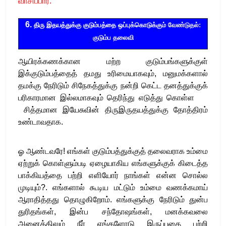
வாசிப்பார்.
6.
திரு இதயத்துக்கு குடும்பத்தை ஒப்புக்கொடுக்கும்
வேண்டுதல்
:
குடும்ப தலைவி
ஆயிரக்கணக்கான மற்ற குடும்பங்களுக்குள்
இக்குடும்பத்தைத் தமது உரிமையாகவும், மனுமக்களால்
தமக்கு நேரிடும் சிநேகத்துக்கு நன்றி கெட்ட தனத்துக்குக்
பரிகாரமான இல்லமாகவும் தெரிந்து எடுத்து கொள்ள
சித்தமான இயேசுவின் திருஇருதயத்துக்கு தோத்திரம்
உண்டாவதாக.
ஓ ஆண்டவரே! எங்கள் குடும்பத்துக்குத் தலைவராக உம்மை
ஏற்றுக் கொள்ளும்படி ஏழையாகிய எங்களுக்குக் கிடைத்த
பாக்கியத்தை பற்றி எளியோர் நாங்கள் என்ன சொல்ல
முடியும்?. எங்களால் கூடிய மட்டும் உம்மை வணக்கமாய்
ஆராதித்தது தொழுகிறோம். எங்களுக்கு நேரிடும் துன்ப
துரிதங்கள், இன்ப சந்தோஷங்கள், மனக்கவலை
அனைத்திலும் நீர் எங்களோடு இருப்பதை பற்றி