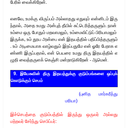
பேரில்
வைக்கிறேன்
.
எனவே
,
உமக்கு
விருப்பம்
அல்லாதது
எதுவும்
என்னிடம்
இரு
ந்தால்
,
அதை
உமது
அன்புத்
தீயில்
சுட்டெரித்தருளும்
.
நான்
உம்மை
ஒரு
போதும்
மறவாமலும்
,
உம்மைவிட்டுப்
பிரியாமலும்
இருக்க
,
உம்
தூய
அன்பை
என்
இதயத்தில்
பதிப்பித்தருளும்
.
உம்
அடிமையாக
வாழ்வதும்
இறப்பதுமே
என்
ஓரே
பேறாக
எ
ண்ணி
இருப்பதால்
,
என்
பெயரை
உமது
திரு
இதயத்தில்
எ
ழுதி
வைத்தருளக்
கெஞ்சி
மன்றாடுகிறேன்
-
ஆமென்
.
9
.
இயேசுவின் திரு இதயத்துக்கு குடும்பங்களை ஒப்புக்
கொடுக்கும் செபம்
(
புனித மார்கரீத்து
மரியா
)
இச்செபத்தை
குடும்பத்தில் இருந்து ஒருவர் அல்லது
மற்றவர் சேர்ந்து செபிப்பர்: